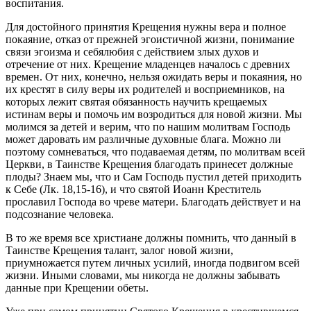
воспитания.
Для достойного принятия Крещения нужны вера и полное
покаяние, отказ от прежней эгоистичной жизни, понимание
связи эгоизма и себялюбия с действием злых духов и
отречение от них. Крещение младенцев началось с древних
времен. От них, конечно, нельзя ожидать веры и покаяния, но
их крестят в силу веры их родителей и восприемников, на
которых лежит святая обязанность научить крещаемых
истинам веры и помочь им возродиться для новой жизни. Мы
молимся за детей и верим, что по нашим молитвам Господь
может даровать им различные духовные блага. Можно ли
поэтому сомневаться, что подаваемая детям, по молитвам всей
Церкви, в Таинстве Крещения благодать принесет должные
плоды? Знаем мы, что и Сам Господь пустил детей приходить
к Себе (Лк. 18,15-16), и что святой Иоанн Креститель
прославил Господа во чреве матери. Благодать действует и на
подсознание человека.
В то же время все христиане должны помнить, что данный в
Таинстве Крещения талант, залог новой жизни,
приумножается путем личных усилий, иногда подвигом всей
жизни. Иными словами, мы никогда не должны забывать
данные при Крещении обеты.