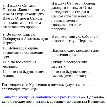
И в Духа Святого, Господа,
8. И в Духа Святаго,
дающего жизнь, от Отца
Господа, Животворящаго,
исходящего, с Отцом и
Иже от Отца исходящаго,
Сыном спокланяемого и
Иже со Отцем и Сыном
прославляемого,
спокланяема и сславима,
говорившего через
глаголавшаго пророки.
пророков.
9. Во едину Святую,
В единую святую, соборную
Соборную и Апостольскую
и апостольскую Церковь.
Церковь.
10. Исповедую едино
Признаю одно крещение для
крещение во оставление
прощения грехов.
грехов.
11. Чаю воскресения
Ожидаю воскресения
мертвых,
мертвых,
12. и жизни будущаго века.
и жизни будущего века.
Аминь.
Аминь (истинно так).
Готовящимся ко Крещению в помощь будут ссылки на
следующие страницы:
Таинство крещения: канонические разъяснения —
Церковно-
канонические препятствия к совершению Таинства Крещения