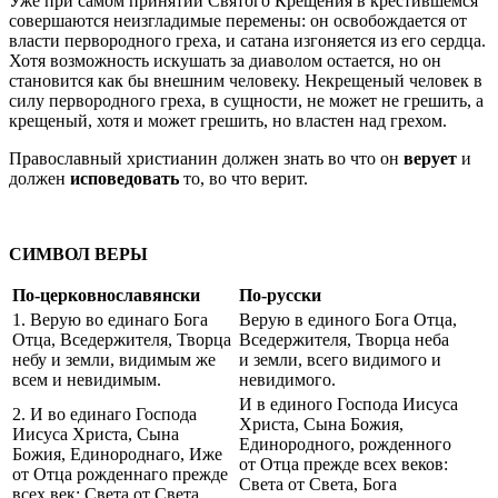
Уже при самом принятии Святого Крещения в крестившемся
совершаются неизгладимые перемены: он освобождается от
власти первородного греха, и сатана изгоняется из его сердца.
Хотя возможность искушать за диаволом остается, но он
становится как бы внешним человеку. Некрещеный человек в
силу первородного греха, в сущности, не может не грешить, а
крещеный, хотя и может грешить, но властен над грехом.
Православный христианин должен знать во что он
верует
и
должен
исповедовать
то, во что верит.
СИМВОЛ ВЕРЫ
По-церковнославянски
По-русски
1. Верую во единаго Бога
Верую в единого Бога Отца,
Отца, Вседержителя, Творца
Вседержителя, Творца неба
небу и земли, видимым же
и земли, всего видимого и
всем и невидимым.
невидимого.
И в единого Господа Иисуса
2. И во единаго Господа
Христа, Сына Божия,
Иисуса Христа, Сына
Единородного, рожденного
Божия, Единороднаго, Иже
от Отца прежде всех веков:
от Отца рожденнаго прежде
Света от Света, Бога
всех век; Света от Света,