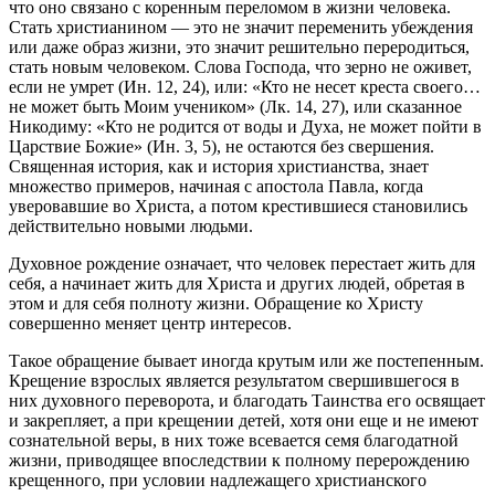
что оно связано с коренным переломом в жизни человека.
Стать христианином — это не значит переменить убеждения
или даже образ жизни, это значит решительно переродиться,
стать новым человеком. Слова Господа, что зерно не оживет,
если не умрет (Ин. 12, 24), или: «Кто не несет креста своего…
не может быть Моим учеником» (Лк. 14, 27), или сказанное
Никодиму: «Кто не родится от воды и Духа, не может пойти в
Царствие Божие» (Ин. 3, 5), не остаются без свершения.
Священная история, как и история христианства, знает
множество примеров, начиная с апостола Павла, когда
уверовавшие во Христа, а потом крестившиеся становились
действительно новыми людьми.
Духовное рождение означает, что человек перестает жить для
себя, а начинает жить для Христа и других людей, обретая в
этом и для себя полноту жизни. Обращение ко Христу
совершенно меняет центр интересов.
Такое обращение бывает иногда крутым или же постепенным.
Крещение взрослых является результатом свершившегося в
них духовного переворота, и благодать Таинства его освящает
и закрепляет, а при крещении детей, хотя они еще и не имеют
сознательной веры, в них тоже всевается семя благодатной
жизни, приводящее впоследствии к полному перерождению
крещенного, при условии надлежащего христианского