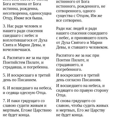
истинного от Бога
Бога истинна от Бога
истинного, рожденного, не
истинна, рожденна,
сотворенного, одного
несотворенна, единосущна
существа с Отцом, Им же
Отцу, Имже вся быша.
все сотворено.
3. Нас ради человек и
Ради нас людей и ради
нашего ради спасения
нашего спасения сошедшего
сшедшаго с небес и
с небес, и принявшего плоть
воплотившагося от Духа
от Духа Святого и Марии
Свята и Марии Девы, и
Девы, и ставшего человеком.
вочеловечшася.
Распятого же за нас при
4. Распятаго же за ны при
Понтии Пилате, и
Понтийстем Пилате, и
страдавшего, и
страдавша, и погребенна.
погребенного.
5. И воскресшаго в третий
И воскресшего в третий
день по Писанием.
день согласно Писаниям.
И восшедшего на небеса, и
6. И возшедшаго на небеса,
сидящего по правую сторону
и седяща одесную Отца.
Отца.
7. И паки грядущаго со
И снова грядущего со
славою судити живым и
славою, чтобы судить живых
мертвым, Егоже Царствию
и мертвых, Его же Царству
не будет конца.
не будет конца.