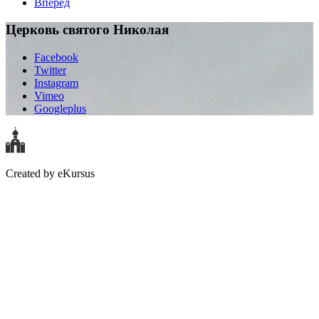
Вперед
Церковь святого Николая
Facebook
Twitter
Instagram
Vimeo
Googleplus
Created by eKursus